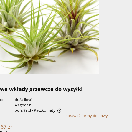
owe wkłady grzewcze do wysyłki
ć:
duża ilość
:
48 godzin
od 9,99 zł
- Paczkomaty
sprawdź formy dostawy
zawiera ewentualnych kosztów
,67 zł