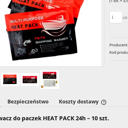
(1
szt.
=
3,5
szt
Producent
Kod produ
Bezpieczeństwo
Koszty dostawy
Cena nie z
acz do paczek HEAT PACK 24h – 10 szt.
kosztów pła