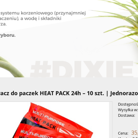
acz do paczek HEAT PACK 24h – 10 szt. | Jednoraz
Dostępnoś
Wysyłka w
Dostawa:
Cena nie 
35
Cena:
płatności