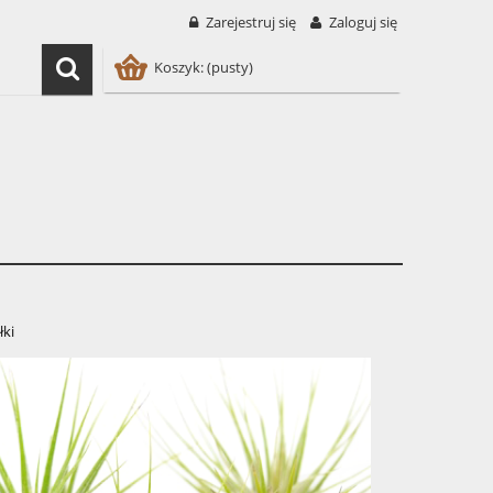
Zarejestruj się
Zaloguj się
Koszyk:
(pusty)
łki