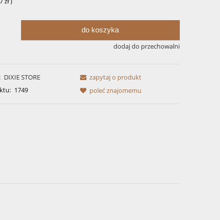
7 zł
)
do koszyka
.
dodaj do przechowalni
:
DIXIE STORE
zapytaj o produkt
ktu:
1749
poleć znajomemu
awiera ewentualnych
tności