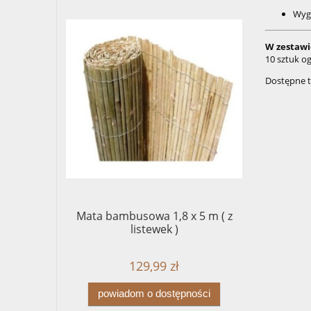
Wygo
W zestawi
10 sztuk o
Dostępne ta
Mata bambusowa 1,8 x 5 m ( z
listewek )
129,99 zł
powiadom o dostępności