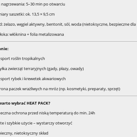
 nagrzewania: 5–30 min po otwarciu
ary saszetki: ok. 13,5 × 9,5 cm
d: żelazo, węgiel aktywny, bentonit, sól, woda (nietoksyczne, bezpieczne dla
oka: włóknina + folia metalizowana
nie:
sport roślin tropikalnych
łka zwierząt terraryjnych (gady, płazy, owady)
sport rybek i krewetek akwariowych
ona paczek wrażliwych na mróz (np. kosmetyki, preparaty, sprzęt)
warto wybrać HEAT PACK?
eczna ochrona przed niską temperaturą do min. 24h
te i szybkie użycie – wystarczy otworzyć
ieczny, nietoksyczny skład