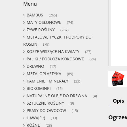
Menu
BAMBUS
(265)
MATY OSŁONOWE
(74)
ŻYWE ROŚLINY
(287)
METALOWE TYCZKI I PODPORY DO
ROŚLIN
(79)
KOSZE WISZĄCE NA KWIATY
(27)
PALIKI / PODŁOŻA KOKOSOWE
(24)
DREWNO
(17)
METALOPLASTYKA
(89)
KAMIENIE i MINERAŁY
(23)
BIOKOMINKI
(15)
NATURALNE OLEJE DO DREWNA
(4)
Opis
SZTUCZNE ROŚLINY
(9)
PRASY DO OWOCÓW
(15)
Ogrzew
HAWAJE ;)
(33)
RÓŻNE
(23)