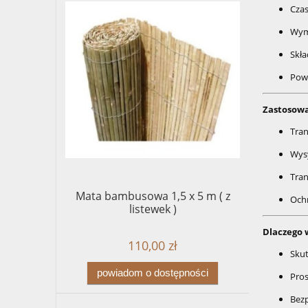
Czas
Wymi
Skła
Powł
Zastosowa
Tran
Wysy
Tran
Mata bambusowa 1,5 x 5 m ( z
Ochr
listewek )
Dlaczego 
110,00 zł
Skut
powiadom o dostępności
Pros
Bezp