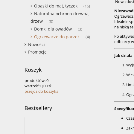
Nowa dosta
Opaski do mat, tyczek
(16)
Niezawodn
Naturalna ochrona drewna,
Ogrzewacz 
drzew
(0)
Idealnie s
na niską t
Domki dla owadów
(3)
Po aktywacj
Ogrzewacze do paczek
(4)
odbiorcy w
Nowości
Promocje
Jak dział
Wyjm
Koszyk
W ci
produktów:
0
Umie
wartość:
0,00 zł
przejdź do koszyka
Ogrz
Bestsellery
Specyfika
Czas
Zakr