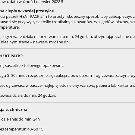
wa, data ważności czerwiec 2028 !!
e ciepło w każdej przesyłce
do paczek HEAT PACK 24h to prosty i skuteczny sposób, aby zabezpieczyć z
prawdzi się przy wysyłce roślin tropikalnych, owadów, ryb, gadów, płazów, 
emperaturę.
i ogrzewacz działa nieprzerwanie do min. 24 godzin, utrzymując stabilne ci
 idealnym stanie – nawet w mroźne dni.
a HEAT PACK?
ij saszetkę z foliowego opakowania.
ągu 5–30 minut rozpocznie się reakcja z powietrzem – ogrzewacz zaczyna wy
ść ogrzewacz w paczce (najlepiej oddzielony warstwą papieru lub kartonu o
ewacz działa do min. 24 godzin.
cja techniczna:
 działania: do min. 24h
es temperatur: 40–50 °C