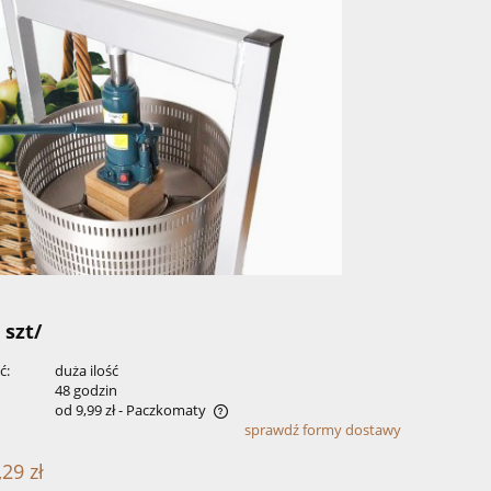
 szt/
ć:
duża ilość
:
48 godzin
od 9,99 zł
- Paczkomaty
sprawdź formy dostawy
zawiera ewentualnych kosztów
,29 zł