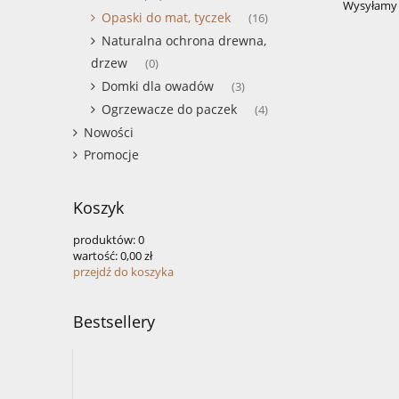
Wysyłamy l
Opaski do mat, tyczek
(16)
Naturalna ochrona drewna,
drzew
(0)
Domki dla owadów
(3)
Ogrzewacze do paczek
(4)
Nowości
Promocje
Koszyk
produktów:
0
wartość:
0,00 zł
przejdź do koszyka
Bestsellery