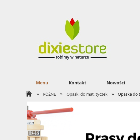
Menu
Kontakt
Nowości
»
»
»
RÓŻNE
Opaski do mat, tyczek
Opaska do t