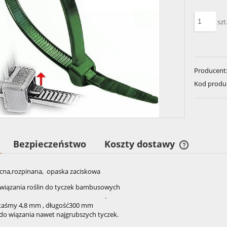
szt
Producent
Kod produ
Bezpieczeństwo
Koszty dostawy
Cena nie z
na,rozpinana, opaska zaciskowa
kosztów pła
 wiązania roślin do tyczek bambusowych
.
taśmy 4,8 mm , długość300 mm
 do wiązania nawet najgrubszych tyczek.