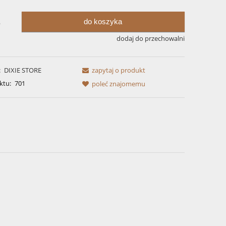
do koszyka
.
dodaj do przechowalni
:
DIXIE STORE
zapytaj o produkt
ktu:
701
poleć znajomemu
awiera ewentualnych
tności