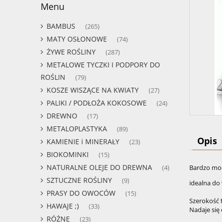
Menu
BAMBUS
(265)
MATY OSŁONOWE
(74)
ŻYWE ROŚLINY
(287)
METALOWE TYCZKI I PODPORY DO
ROŚLIN
(79)
KOSZE WISZĄCE NA KWIATY
(27)
PALIKI / PODŁOŻA KOKOSOWE
(24)
DREWNO
(17)
METALOPLASTYKA
(89)
Opis
KAMIENIE i MINERAŁY
(23)
BIOKOMINKI
(15)
NATURALNE OLEJE DO DREWNA
Bardzo moc
(4)
SZTUCZNE ROŚLINY
(9)
idealna do
PRASY DO OWOCÓW
(15)
Szerokość 
HAWAJE ;)
(33)
Nadaje się
RÓŻNE
(23)