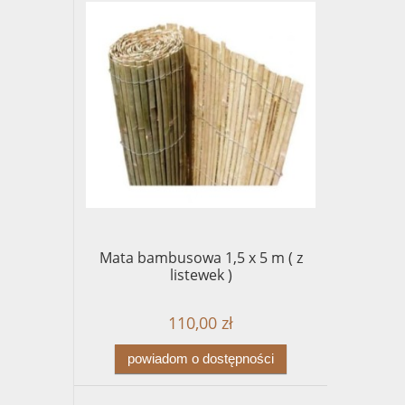
Mata bambusowa 1,5 x 5 m ( z
listewek )
110,00 zł
powiadom o dostępności