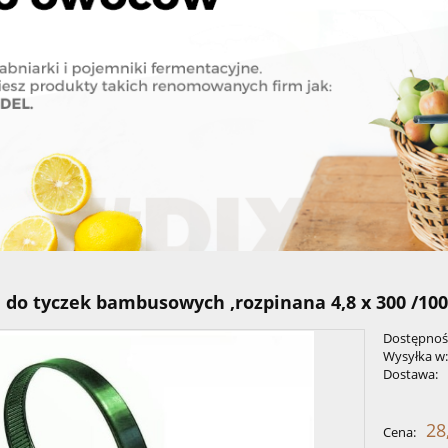
do tyczek bambusowych ,rozpinana 4,8 x 300 /100
Dostępnoś
Wysyłka w
Dostawa:
Cena nie 
28
Cena:
płatności