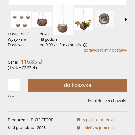
Dostępność:
duża ilość
Wysyłka w:
48 godzin
Dostawa:
od 9,99 zł
- Paczkomaty
sprawdź formy dostawy
Cena nie zawiera ewentualnych kosztów płatności
116,85 zł
Cena:
(1
szt.
=
23,37 zł
)
do koszyka
szt.
dodaj do przechowalni
Producent:
DIXIE STORE
zapytaj o produkt
Kod produktu:
2063
poleć znajomemu