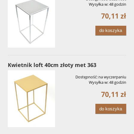
Wysyłka w:
48 godzin
70,11 zł
do koszyka
Kwietnik loft 40cm złoty met 363
Dostępność:
na wyczerpaniu
Wysyłka w:
48 godzin
70,11 zł
do koszyka