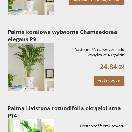
Palma koralowa wytworna Chamaedorea
elegans P9
Dostępność:
na wyczerpaniu
Wysyłka w:
48 godzin
24,84 zł
do koszyka
Palma Livistona rotundifolia okrągłolistna
P14
Dostępność:
brak towaru