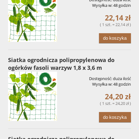
Wysyłka w:
48 godzin
22,14 zł
( 1 szt. = 22,14 zł )
do koszyka
Siatka ogrodnicza polipropylenowa do
ogórków fasoli warzyw 1,8 x 3,6 m
Dostępność:
duża ilość
Wysyłka w:
48 godzin
24,20 zł
( 1 szt. = 24,20 zł )
do koszyka
Siatka ogrodnicza polipropylenowa do