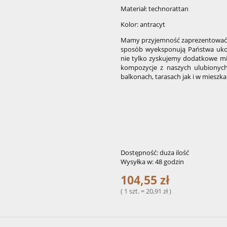
Materiał: technorattan
Kolor: antracyt
Mamy przyjemność zaprezentować P
sposób wyeksponują Państwa ukoc
nie tylko zyskujemy dodatkowe mi
kompozycje z naszych ulubionyc
balkonach, tarasach jak i w mieszk
Dostępność:
duża ilość
Wysyłka w:
48 godzin
104,55 zł
( 1 szt. = 20,91 zł )