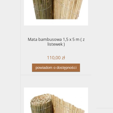
Mata bambusowa 1,5 x 5 m ( z
listewek )
110,00 zł
powiadom o dostępności