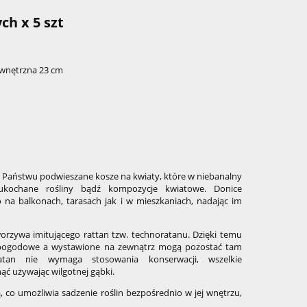
ch x 5 szt
ewnętrzna 23 cm
aństwu podwieszane kosze na kwiaty, które w niebanalny
kochane rośliny bądź kompozycje kwiatowe. Donice
 na balkonach, tarasach jak i w mieszkaniach, nadając im
rzywa imitującego rattan tzw. technoratanu. Dzięki temu
pogodowe a wystawione na zewnątrz mogą pozostać tam
tan nie wymaga stosowania konserwacji, wszelkie
ć używając wilgotnej gąbki.
ą, co umożliwia sadzenie roślin bezpośrednio w jej wnętrzu,