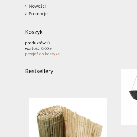
Nowości
Promocje
Koszyk
produktów:
0
wartość:
0,00 zł
przejdź do koszyka
Bestsellery