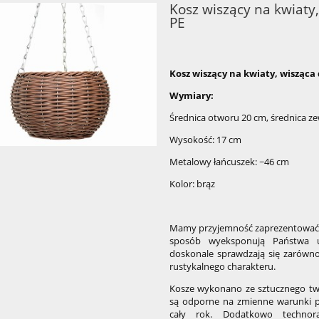
Kosz wiszący na kwiaty
PE
Kosz wiszący na kwiaty, wisząca 
Wymiary:
Średnica otworu 20 cm, średnica z
Wysokość: 17 cm
Metalowy łańcuszek: ~46 cm
Kolor: brąz
Mamy przyjemność zaprezentować P
sposób wyeksponują Państwa u
doskonale sprawdzają się zarówno
rustykalnego charakteru.
Kosze wykonano ze sztucznego two
są odporne na zmienne warunki 
cały rok. Dodatkowo technora