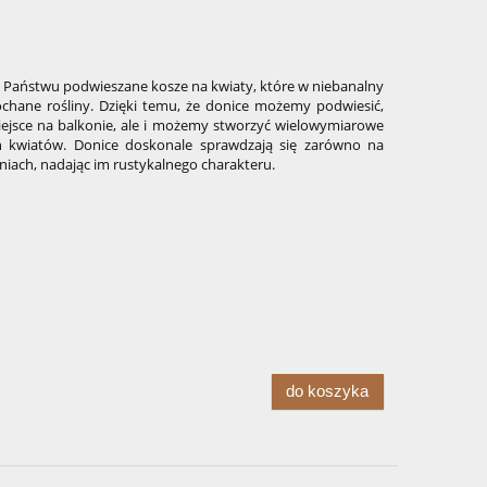
aństwu podwieszane kosze na kwiaty, które w niebanalny
hane rośliny. Dzięki temu, że donice możemy podwiesić,
ejsce na balkonie, ale i możemy stworzyć wielowymiarowe
h kwiatów. Donice doskonale sprawdzają się zarówno na
aniach, nadając im rustykalnego charakteru.
do koszyka