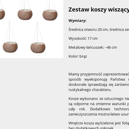
Zestaw koszy wiszący
Wymiary:
Średnica otworu 20 cm, średnica z
Wysokość: 17 cm
Metalowy łańcuszek: ~46 cm
Kolor: brąz
Mamy przyjemność zaprezentować P
sposób wyeksponują Państwa u
doskonale sprawdzają się zarówno
rustykalnego charakteru.
Kosze wykonano ze sztucznego two
są odporne na zmienne warunki 
cały rok. Dodatkowo technora
zanieczyszczenia można łatwo usuną
Wnętrze kosza wyścielone jest foli
bez dodatkowych osłonek.