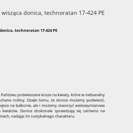
, wisząca donica, technoratan 17-424 PE
 donica, technoratan 17-424 PE
aństwu podwieszane kosze na kwiaty, które w niebanalny
hane rośliny. Dzięki temu, że donice możemy podwiesić,
ejsce na balkonie, ale i możemy stworzyć wielowymiarowe
h kwiatów. Donice doskonale sprawdzają się zarówno na
aniach, nadając im rustykalnego charakteru.