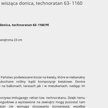
, wisząca donica, technoratan 63- 1160
donica, technoratan 63- 1160 PE
ewnętrzna 23 cm
aństwu podwieszane kosze na kwiaty, które w niebanalny
kochane rośliny bądź kompozycje kwiatowe. Donice
 na balkonach, tarasach jak i w mieszkaniach, nadając im
rzywa imitującego rattan tzw. technoratanu. Dzięki temu
pogodowe a wystawione na zewnątrz mogą pozostać tam
tan nie wymaga stosowania konserwacji, wszelkie