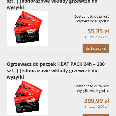
szt. | Jednorazowe wkłady grzewcze do
wysyłki
Dostępność:
duża ilość
Wysyłka w:
48 godzin
55,35 zł
( 1 szt. = 2,77 zł )
do koszyka
Ogrzewacz do paczek HEAT PACK 24h – 200
szt. | Jednorazowe wkłady grzewcze do
wysyłki
Dostępność:
duża ilość
Wysyłka w:
48 godzin
399,99 zł
( 1 szt. = 2,00 zł )