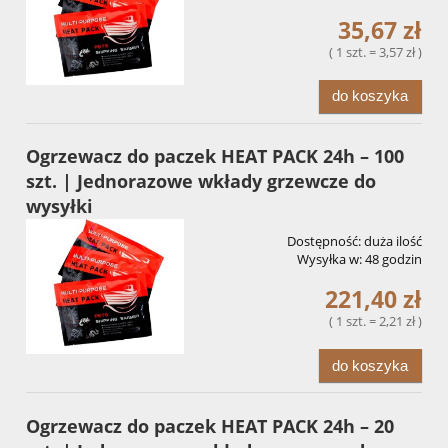
35,67 zł
( 1 szt. = 3,57 zł )
do koszyka
Ogrzewacz do paczek HEAT PACK 24h – 100
szt. | Jednorazowe wkłady grzewcze do
wysyłki
Dostępność:
duża ilość
Wysyłka w:
48 godzin
221,40 zł
( 1 szt. = 2,21 zł )
do koszyka
Ogrzewacz do paczek HEAT PACK 24h – 20